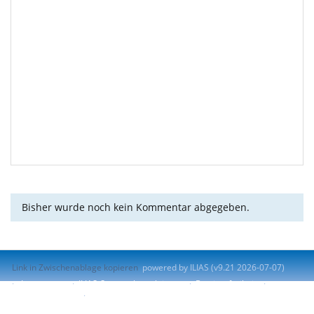
Bisher wurde noch kein Kommentar abgegeben.
Link in Zwischenablage kopieren
powered by ILIAS (v9.21 2026-07-07)
Impressum
ILIAS-Support kontaktieren
Barrierefreiheit
Barriere melden
Nutzungsvereinbarung