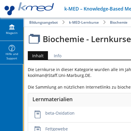
k-MED – Knowledge-Based Med
Bildungsangebot
k-MED-Lernkurse
Biochemie
Magazin
Biochemie - Lernkurse
Hilfe und
Inhalt
Info
Support
Die Lernkurse in dieser Kategorie wurden alle im Ja
koolman@Staff.Uni-Marburg.DE
.
Die Sammlung an nützlichen Internetlinks zu bioch
Lernmaterialien
beta-Oxidation
Fettgewebe