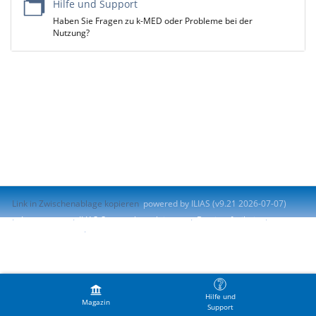
Hilfe und Support
Haben Sie Fragen zu k-MED oder Probleme bei der
Nutzung?
Link in Zwischenablage kopieren
powered by ILIAS (v9.21 2026-07-07)
Impressum
ILIAS-Support kontaktieren
Barrierefreiheit
Barriere melden
Nutzungsvereinbarung
Hilfe und
Magazin
Support