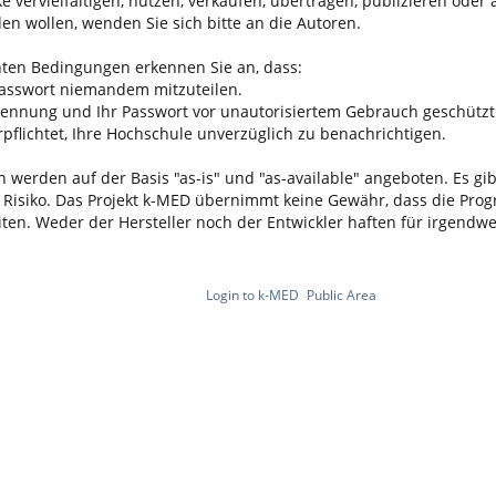
ke vervielfältigen, nutzen, verkaufen, übertragen, publizieren oder
en wollen, wenden Sie sich bitte an die Autoren.
ten Bedingungen erkennen Sie an, dass:
 Passwort niemandem mitzuteilen.
rkennung und Ihr Passwort vor unautorisiertem Gebrauch geschützt 
flichtet, Ihre Hochschule unverzüglich zu benachrichtigen.
n werden auf der Basis "as-is" und "as-available" angeboten. Es gi
nes Risiko. Das Projekt k-MED übernimmt keine Gewähr, dass die 
en. Weder der Hersteller noch der Entwickler haften für irgend
Login to k-MED
Public Area