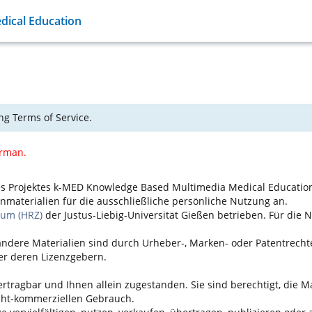
ical Education
ng Terms of Service.
erman.
 des Projektes k-MED Knowledge Based Multimedia Medical Educatio
materialien für die ausschließliche persönliche Nutzung an.
rum (HRZ)
der Justus-Liebig-Universität Gießen betrieben. Für die 
nd andere Materialien sind durch Urheber-, Marken- oder Patentrec
er deren Lizenzgebern.
bertragbar und Ihnen allein zugestanden. Sie sind berechtigt, die
icht-kommerziellen Gebrauch.