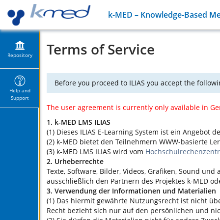
k-MED – Knowledge-Based Med
Terms of Service
Repository
Before you proceed to ILIAS you accept the followi
Help and
Support
The user agreement is currently only available in G
1. k-MED LMS ILIAS
(1) Dieses ILIAS E-Learning System ist ein Angebot
(2) k-MED bietet den Teilnehmern WWW-basierte Lern
(3) k-MED LMS ILIAS wird vom
Hochschulrechenzent
2. Urheberrechte
Texte, Software, Bilder, Videos, Grafiken, Sound u
ausschließlich den Partnern des Projektes k-MED od
3. Verwendung der Informationen und Materialien
(1) Das hiermit gewährte Nutzungsrecht ist nicht ü
Recht bezieht sich nur auf den persönlichen und n