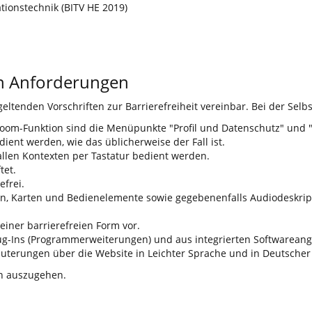
tionstechnik (BITV HE 2019)
en Anforderungen
 geltenden Vorschriften zur Barrierefreiheit vereinbar. Bei der Sel
Zoom-Funktion sind die Menüpunkte "Profil und Datenschutz" und "E
ient werden, wie das üblicherweise der Fall ist.
llen Kontexten per Tastatur bedient werden.
tet.
efrei.
fiken, Karten und Bedienelemente sowie gegebenenfalls Audiodeskrip
 einer barrierefreien Form vor.
ug-Ins (Programmerweiterungen) und aus integrierten Softwareange
Erläuterungen über die Website in Leichter Sprache und in Deutsch
en auszugehen.