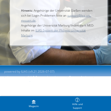
Hinweis:
Angehörige der Universität Gießen wenden
sich bei Login-Problemen bitte an
support@hrz.uni-
giessen.de
.
Angehörige der Universität Marburg finden die k-MED-
Inhalte im
ILIAS-System der Philipps-Universität
Marburg
.
powered by ILIAS (v9.21 2026-07-07)
Impressum
ILIAS-Support kontaktieren
Barrierefreiheit
Barriere melden
Nutzungsvereinbarung
Hilfe und
Magazin
Support